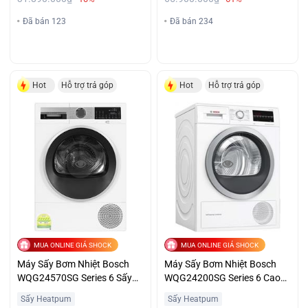
Đã bán 123
Đã bán 234
Hot
Hỗ trợ trả góp
Hot
Hỗ trợ trả góp
MUA ONLINE GIÁ SHOCK
MUA ONLINE GIÁ SHOCK
Máy Sấy Bơm Nhiệt Bosch
Máy Sấy Bơm Nhiệt Bosch
WQG24570SG Series 6 Sấy
WQG24200SG Series 6 Cao
Nhanh Giá Đại Chiến
Cấp Giá Ưu Đãi
Sấy Heatpum
Sấy Heatpum