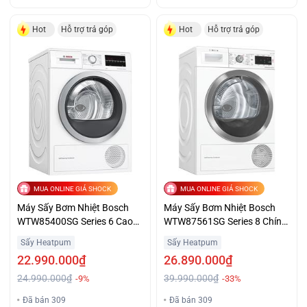
Hot
Hỗ trợ trả góp
Hot
Hỗ trợ trả góp
MUA ONLINE GIÁ SHOCK
MUA ONLINE GIÁ SHOCK
Máy Sấy Bơm Nhiệt Bosch
Máy Sấy Bơm Nhiệt Bosch
WTW85400SG Series 6 Cao
WTW87561SG Series 8 Chính
Cấp Giá Sốc
Hãng Giá Ưu Đãi
Sấy Heatpum
Sấy Heatpum
22.990.000₫
26.890.000₫
24.990.000₫
39.990.000₫
-9%
-33%
Đã bán 309
Đã bán 309