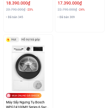
18.390.000₫
17.390.000₫
23.790.000₫
22.790.000₫
-23%
-24%
Đã bán 345
Đã bán 309
Hot
Hỗ trợ trả góp
MUA ONLINE GIÁ SHOCK
Máy Sấy Ngưng Tụ Bosch
WPG24100MY Series 6 Sạch