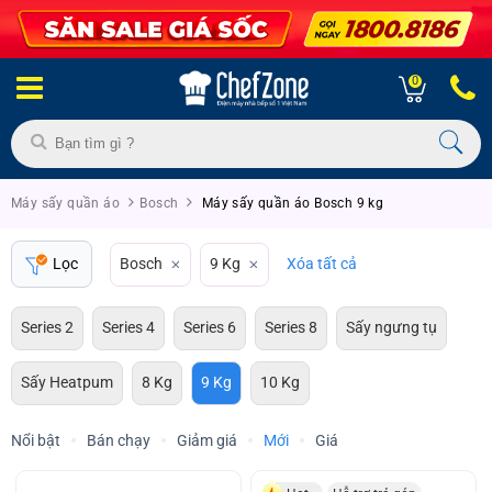
0
Máy sấy quần áo
Bosch
Máy sấy quần áo Bosch 9 kg
Lọc
Bosch
9 Kg
Xóa tất cả
Series 2
Series 4
Series 6
Series 8
Sấy ngưng tụ
Sấy Heatpum
8 Kg
9 Kg
10 Kg
Nổi bật
Bán chạy
Giảm giá
Mới
Giá