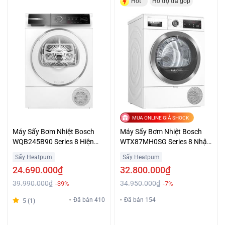
Hot
Hỗ trợ trả góp
MUA ONLINE GIÁ SHOCK
Máy Sấy Bơm Nhiệt Bosch
Máy Sấy Bơm Nhiệt Bosch
WQB245B90 Series 8 Hiện
WTX87MH0SG Series 8 Nhập
Đại Giá Hấp Dẫn, Hỗ trợ trả
Khẩu Ba Lan
Sấy Heatpum
Sấy Heatpum
góp
24.690.000₫
32.800.000₫
39.990.000₫
34.950.000₫
-39%
-7%
Đã bán 410
Đã bán 154
5 (1)