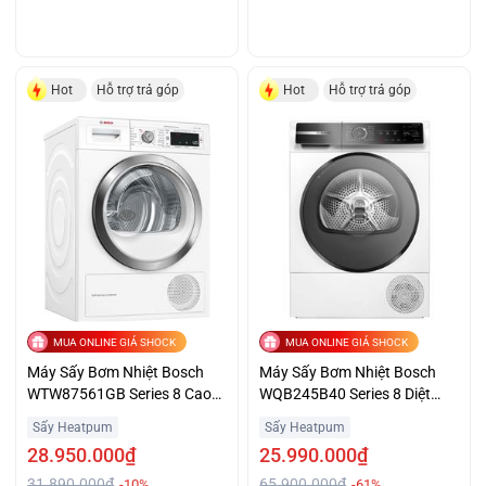
Hot
Hỗ trợ trả góp
Hot
Hỗ trợ trả góp
MUA ONLINE GIÁ SHOCK
MUA ONLINE GIÁ SHOCK
Máy Sấy Bơm Nhiệt Bosch
Máy Sấy Bơm Nhiệt Bosch
WTW87561GB Series 8 Cao
WQB245B40 Series 8 Diệt
Cấp Giá Tốt
Khuẩn Chống Nhăn
Sấy Heatpum
Sấy Heatpum
28.950.000₫
25.990.000₫
31.890.000₫
65.900.000₫
-10%
-61%