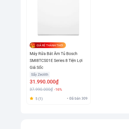
GIÁ RẺ THẢNH THƠI
Máy Rửa Bát Âm Tủ Bosch
SMI8TCS01E Series 8 Tiện Lợi
Giá Sốc
Sấy Zeolith
31.990.000₫
37.990.000₫
-16%
Đã bán 309
5 (1)