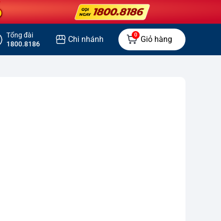
Tổng đài
0
Chi nhánh
Giỏ hàng
1800.8186