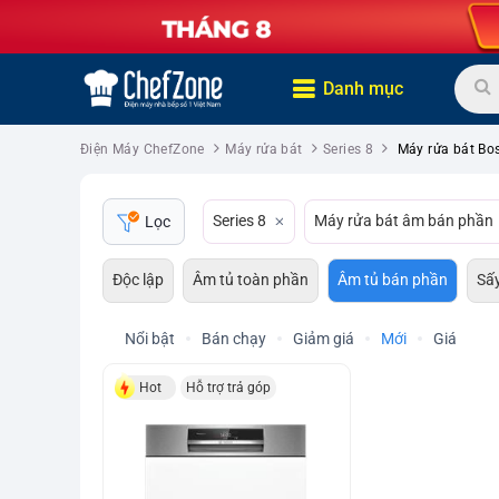
Danh mục
Điện Máy ChefZone
Máy rửa bát
Series 8
Máy rửa bát Bo
Series 8
Máy rửa bát âm bán phần
Lọc
Độc lập
Âm tủ toàn phần
Âm tủ bán phần
Sấy
Nổi bật
Bán chạy
Giảm giá
Mới
Giá
Hot
Hỗ trợ trả góp