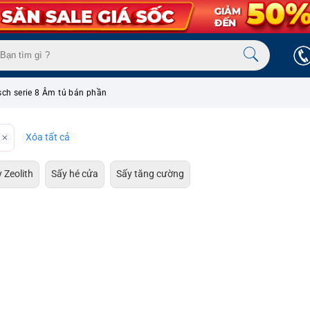
sch serie 8 Âm tủ bán phần
Xóa tất cả
 Zeolith
Sấy hé cửa
Sấy tăng cường