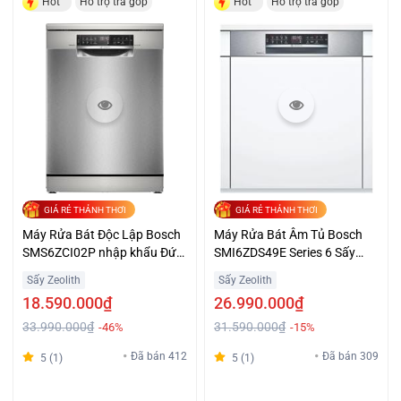
Hot
Hỗ trợ trả góp
Hot
Hỗ trợ trả góp
GIÁ RẺ THẢNH THƠI
GIÁ RẺ THẢNH THƠI
Máy Rửa Bát Độc Lập Bosch
Máy Rửa Bát Âm Tủ Bosch
SMS6ZCI02P nhập khẩu Đức,
SMI6ZDS49E Series 6 Sấy
Series 6, sấy Zeolith
Khô Diệt Khuẩn Giá Đại Chiến
Sấy Zeolith
Sấy Zeolith
18.590.000₫
26.990.000₫
33.990.000₫
31.590.000₫
-46%
-15%
Đã bán 412
Đã bán 309
5 (1)
5 (1)