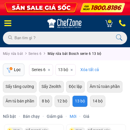
0
Máy rửa bát
Series 6
Máy rửa bát Bosch serie 6 13 bộ
Lọc
Series 6
13 bộ
Xóa tất cả
Sấy tăng cường
Sấy Zeolith
Độc lập
Âm tủ toàn phần
Âm tủ bán phần
8 bộ
12 bộ
13 bộ
14 bộ
Nổi bật
Bán chạy
Giảm giá
Mới
Giá