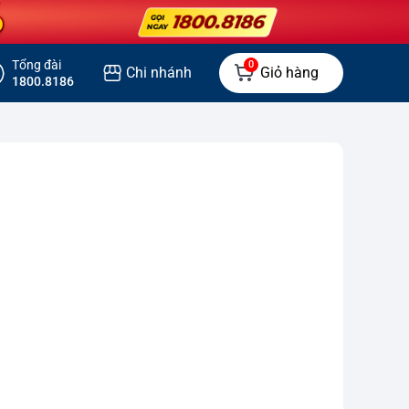
Tổng đài
0
Chi nhánh
Giỏ hàng
1800.8186