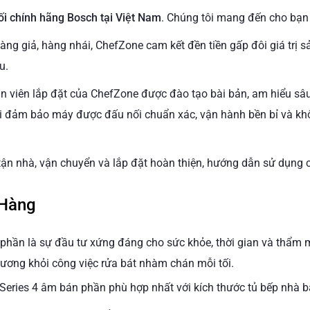
i chính hãng Bosch tại Việt Nam
. Chúng tôi mang đến cho bạn
hàng giả, hàng nhái, ChefZone cam kết đền tiền gấp đôi giá tr
u.
ân viên lắp đặt của ChefZone được đào tạo bài bản, am hiểu sâ
i đảm bảo máy được đấu nối chuẩn xác, vận hành bền bỉ và kh
tận nhà, vận chuyển và lắp đặt hoàn thiện, hướng dẫn sử dụng ch
 Hàng
phần là sự đầu tư xứng đáng cho sức khỏe, thời gian và thẩm 
hương khỏi công việc rửa bát nhàm chán mỗi tối.
Series 4 âm bán phần phù hợp nhất với kích thước tủ bếp nhà b