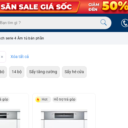
sch serie 4 Âm tủ bán phần
Xóa tất cả
 bộ
14 bộ
Sấy tăng cường
Sấy hé cửa
rả góp
Hot
Hỗ trợ trả góp