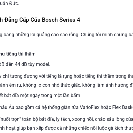
huẩn Đức.
nh Đẳng Cấp Của Bosch Series 4
g bằng những lời quảng cáo sáo rỗng. Chúng tôi minh chứng b
hư tiếng thì thầm
dB đến 44 dB tùy model.
chỉ tương đương với tiếng lá rụng hoặc tiếng thì thầm trong th
nh êm ru, không lo con nhỏ thức giấc, không làm ảnh hưởng đế
t bát đĩa một ngày trong một lần bấm
châu Âu bao gồm cả hệ thống giàn rửa VarioFlex hoặc Flex Baske
nuốt trọn" toàn bộ bát đĩa, ly tách, xoong nồi, chảo sâu lòng c
inh hoạt giúp bạn xếp được cả những chiếc nồi luộc gà kích thướ