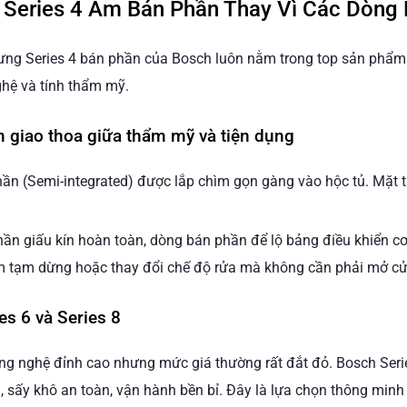
 Series 4 Âm Bán Phần Thay Vì Các Dòng
nhưng Series 4 bán phần của Bosch luôn nằm trong top sản phẩm
ghệ và tính thẩm mỹ.
m giao thoa giữa thẩm mỹ và tiện dụng
hần (Semi-integrated) được lắp chìm gọn gàng vào hộc tủ. Mặt
hần giấu kín hoàn toàn, dòng bán phần để lộ bảng điều khiển c
bấm tạm dừng hoặc thay đổi chế độ rửa mà không cần phải mở c
es 6 và Series 8
ông nghệ đỉnh cao nhưng mức giá thường rất đắt đỏ. Bosch Serie
u, sấy khô an toàn, vận hành bền bỉ. Đây là lựa chọn thông mi