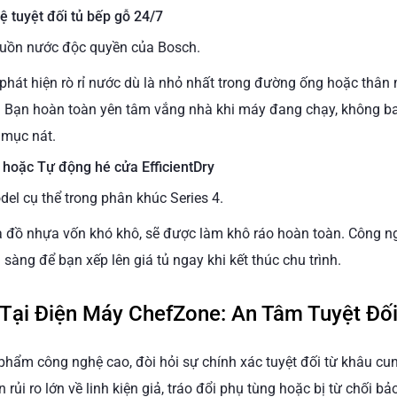
 tuyệt đối tủ bếp gỗ 24/7
guồn nước độc quyền của Bosch.
phát hiện rò rỉ nước dù là nhỏ nhất trong đường ống hoặc thân 
. Bạn hoàn toàn yên tâm vắng nhà khi máy đang chạy, không ba
 mục nát.
 hoặc Tự động hé cửa EfficientDry
del cụ thể trong phân khúc Series 4.
t là đồ nhựa vốn khó khô, sẽ được làm khô ráo hoàn toàn. Công 
sàng để bạn xếp lên giá tủ ngay khi kết thúc chu trình.
Tại Điện Máy ChefZone: An Tâm Tuyệt Đố
 phẩm công nghệ cao, đòi hỏi sự chính xác tuyệt đối từ khâu c
rủi ro lớn về linh kiện giả, tráo đổi phụ tùng hoặc bị từ chối bả