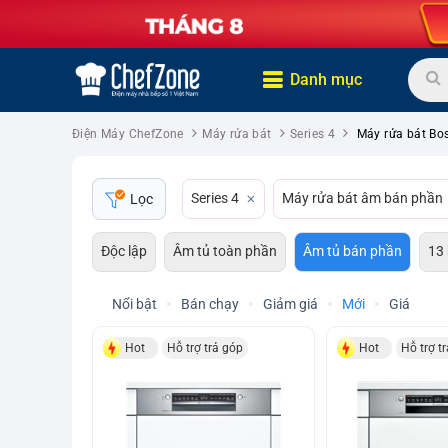
Danh mục
Điện Máy ChefZone
Máy rửa bát
Series 4
Máy rửa bát Bo
Series 4
Máy rửa bát âm bán phần
Lọc
Độc lập
Âm tủ toàn phần
Âm tủ bán phần
13
Nổi bật
Bán chạy
Giảm giá
Mới
Giá
Hot
Hỗ trợ trả góp
Hot
Hỗ trợ t