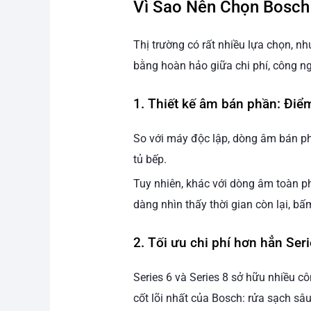
Vì Sao Nên Chọn Bosch
Thị trường có rất nhiều lựa chọn, 
bằng hoàn hảo giữa chi phí, công n
1. Thiết kế âm bán phần: Điể
So với máy độc lập, dòng âm bán p
tủ bếp.
Tuy nhiên, khác với dòng âm toàn p
dàng nhìn thấy thời gian còn lại, 
2. Tối ưu chi phí hơn hẳn Seri
Series 6 và Series 8 sở hữu nhiều c
cốt lõi nhất của Bosch: rửa sạch sâ