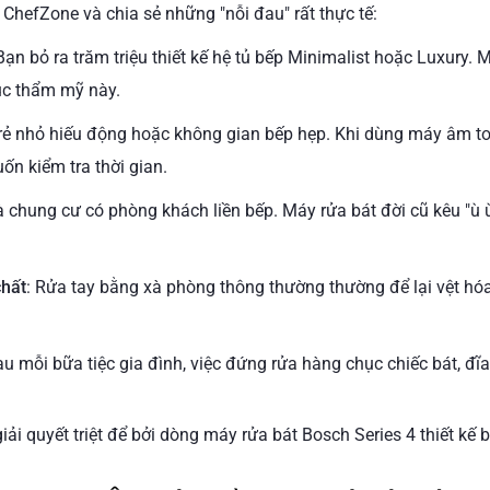
ChefZone và chia sẻ những "nỗi đau" rất thực tế:
 Bạn bỏ ra trăm triệu thiết kế hệ tủ bếp Minimalist hoặc Luxury.
úc thẩm mỹ này.
trẻ nhỏ hiếu động hoặc không gian bếp hẹp. Khi dùng máy âm t
ốn kiểm tra thời gian.
à chung cư có phòng khách liền bếp. Máy rửa bát đời cũ kêu "ù 
chất
: Rửa tay bằng xà phòng thông thường thường để lại vệt hó
au mỗi bữa tiệc gia đình, việc đứng rửa hàng chục chiếc bát, đĩa,
iải quyết triệt để bởi dòng máy rửa bát Bosch Series 4 thiết kế