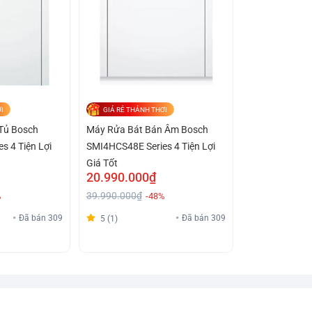
I
GIÁ RẺ THẢNH THƠI
Tủ Bosch
Máy Rửa Bát Bán Âm Bosch
s 4 Tiện Lợi
SMI4HCS48E Series 4 Tiện Lợi
Giá Tốt
20.990.000₫
39.990.000₫
%
-48%
Đã bán 309
Đã bán 309
5 (1)