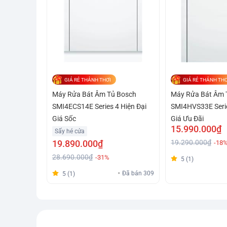
GIÁ RẺ THẢNH THƠI
GIÁ RẺ THẢNH THƠ
Máy Rửa Bát Âm Tủ Bosch
Máy Rửa Bát Âm 
SMI4ECS14E Series 4 Hiện Đại
SMI4HVS33E Serie
Giá Sốc
Giá Ưu Đãi
15.990.000₫
Sấy hé cửa
19.890.000₫
19.290.000₫
-18
28.690.000₫
-31%
5 (1)
Đã bán 309
5 (1)