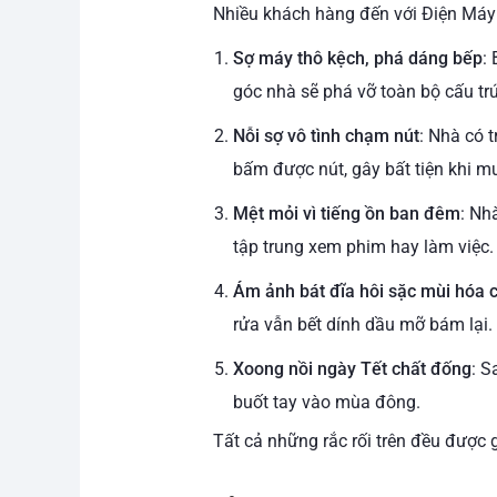
Nhiều khách hàng đến với Điện Máy 
Sợ máy thô kệch, phá dáng bếp
:
góc nhà sẽ phá vỡ toàn bộ cấu tr
Nỗi sợ vô tình chạm nút
: Nhà có 
bấm được nút, gây bất tiện khi mu
Mệt mỏi vì tiếng ồn ban đêm
: Nh
tập trung xem phim hay làm việc.
Ám ảnh bát đĩa hôi sặc mùi hóa 
rửa vẫn bết dính dầu mỡ bám lại.
Xoong nồi ngày Tết chất đống
: S
buốt tay vào mùa đông.
Tất cả những rắc rối trên đều được g