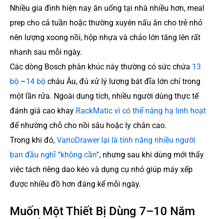
Nhiều gia đình hiện nay ăn uống tại nhà nhiều hơn, meal
prep cho cả tuần hoặc thường xuyên nấu ăn cho trẻ nhỏ
nên lượng xoong nồi, hộp nhựa và chảo lớn tăng lên rất
nhanh sau mỗi ngày.
Các dòng Bosch phân khúc này thường có sức chứa
13
bộ
–
14 bộ
châu Âu, đủ xử lý lượng bát đĩa lớn chỉ trong
một lần rửa. Ngoài dung tích, nhiều người dùng thực tế
đánh giá cao khay
RackMatic vì có thể nâng hạ linh hoạt
để nhường chỗ cho nồi sâu hoặc ly chân cao.
Trong khi đó,
VarioDrawer lại là tính năng nhiều người
ban đầu nghĩ “không cần”
, nhưng sau khi dùng mới thấy
việc tách riêng dao kéo và dụng cụ nhỏ giúp máy xếp
được nhiều đồ hơn đáng kể mỗi ngày.
Muốn Một Thiết Bị Dùng 7–10 Năm