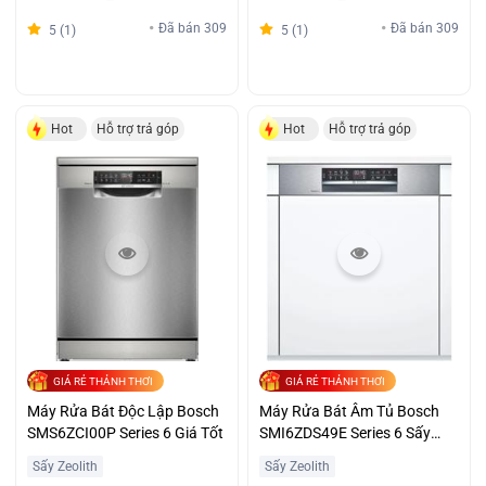
Đã bán 309
Đã bán 309
5 (1)
5 (1)
Hot
Hỗ trợ trả góp
Hot
Hỗ trợ trả góp
GIÁ RẺ THẢNH THƠI
GIÁ RẺ THẢNH THƠI
Máy Rửa Bát Độc Lập Bosch
Máy Rửa Bát Âm Tủ Bosch
SMS6ZCI00P Series 6 Giá Tốt
SMI6ZDS49E Series 6 Sấy
Khô Diệt Khuẩn Giá Đại Chiến
Sấy Zeolith
Sấy Zeolith