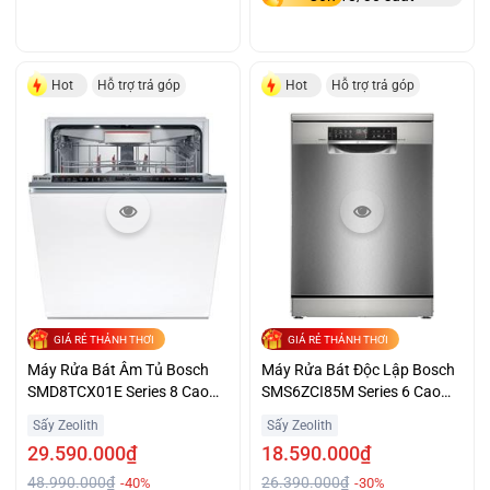
Hot
Hỗ trợ trả góp
Hot
Hỗ trợ trả góp
GIÁ RẺ THẢNH THƠI
GIÁ RẺ THẢNH THƠI
Máy Rửa Bát Âm Tủ Bosch
Máy Rửa Bát Độc Lập Bosch
SMD8TCX01E Series 8 Cao
SMS6ZCI85M Series 6 Cao
Cấp Giá Tốt
Cấp Giá Đại Chiến
Sấy Zeolith
Sấy Zeolith
29.590.000₫
18.590.000₫
48.990.000₫
26.390.000₫
-40%
-30%