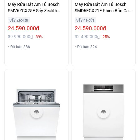
Máy Rửa Bát Âm Tủ Bosch
Máy Rửa Bát Âm Tủ Bosch
SMV6ZCX25E Sấy Zeolith
SMD6ECX21E Phiên Bản Cao
Hiện Đại Giá Ưu Đãi
Cấp Giá Hấp Dẫn
Sấy Zeolith
Sấy hé cửa
24.590.000₫
24.590.000₫
39.990.000₫
32.490.000₫
-39%
-25%
Đã bán 386
Đã bán 324