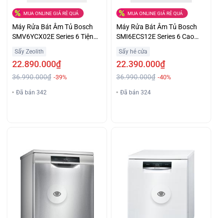
MUA ONLINE GIÁ RẺ QUÁ
MUA ONLINE GIÁ RẺ QUÁ
Máy Rửa Bát Âm Tủ Bosch
Máy Rửa Bát Âm Tủ Bosch
SMV6YCX02E Series 6 Tiện
SMI6ECS12E Series 6 Cao
Lợi Giá Khuyến Mại
Cấp Chính Hãng Giá Tốt
Sấy Zeolith
Sấy hé cửa
22.890.000₫
22.390.000₫
36.990.000₫
36.990.000₫
-39%
-40%
Đã bán 342
Đã bán 324