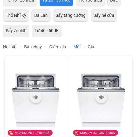
Từ 15 - 20 triệu
Từ 20 - 30 triệu
Trên 30 triệu
Đức
Thổ Nhĩ Kỳ
Ba Lan
Sấy tăng cường
Sấy hé cửa
Sấy Zeolith
Từ 40 - 50dB
Nổi bật
Bán chạy
Giảm giá
Mới
Giá
MUA ONLINE GIÁ RẺ QUÁ
MUA ONLINE GIÁ RẺ QUÁ