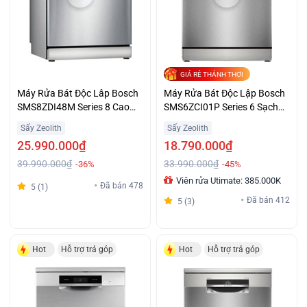
GIÁ RẺ THẢNH THƠI
Máy Rửa Bát Độc Lâp Bosch
Máy Rửa Bát Độc Lập Bosch
SMS8ZDI48M Series 8 Cao
SMS6ZCI01P Series 6 Sạch
Cấp Giá Tốt
Khô Giá Tốt
Sấy Zeolith
Sấy Zeolith
25.990.000₫
18.790.000₫
39.990.000₫
33.990.000₫
-36%
-45%
Viên rửa Utimate: 385.000K
Đã bán 478
5 (1)
Đã bán 412
5 (3)
Hot
Hỗ trợ trả góp
Hot
Hỗ trợ trả góp