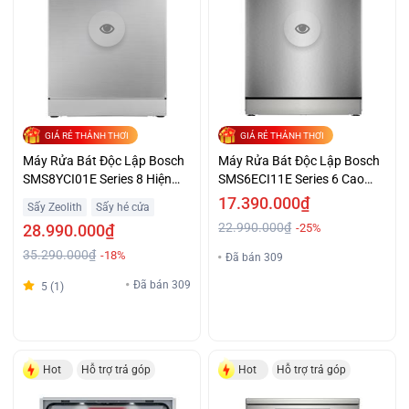
GIÁ RẺ THẢNH THƠI
GIÁ RẺ THẢNH THƠI
Máy Rửa Bát Độc Lập Bosch
Máy Rửa Bát Độc Lập Bosch
SMS8YCI01E Series 8 Hiện
SMS6ECI11E Series 6 Cao
Đại Cao Cấp
Cấp Giá Tốt
17.390.000₫
Sấy Zeolith
Sấy hé cửa
22.990.000₫
28.990.000₫
-25%
35.290.000₫
-18%
Đã bán 309
Đã bán 309
5 (1)
Hot
Hỗ trợ trả góp
Hot
Hỗ trợ trả góp