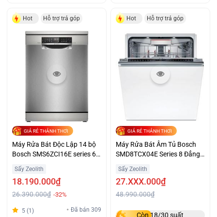
Hot
Hỗ trợ trả góp
Hot
Hỗ trợ trả góp
GIÁ RẺ THẢNH THƠI
GIÁ RẺ THẢNH THƠI
Máy Rửa Bát Độc Lập 14 bộ
Máy Rửa Bát Âm Tủ Bosch
Bosch SMS6ZCI16E series 6
SMD8TCX04E Series 8 Đẳng
Sạch Khô Hoàn Hảo
Cấp Giá Tốt
Sấy Zeolith
Sấy Zeolith
18.190.000₫
27.XXX.000₫
26.390.000₫
48.990.000₫
-32%
Đã bán 309
5 (1)
Còn 18/30 suất