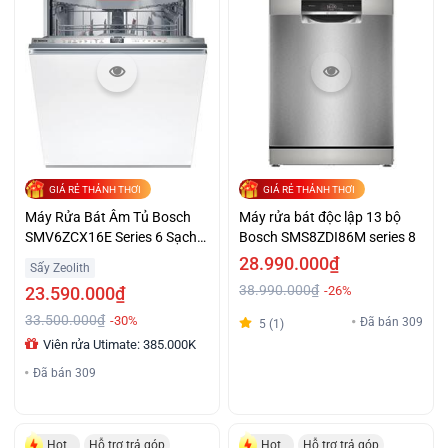
GIÁ RẺ THẢNH THƠI
GIÁ RẺ THẢNH THƠI
Máy Rửa Bát Âm Tủ Bosch
Máy rửa bát độc lập 13 bộ
SMV6ZCX16E Series 6 Sạch
Bosch SMS8ZDI86M series 8
Khô Diệt Khuẩn
28.990.000₫
Sấy Zeolith
38.990.000₫
23.590.000₫
-26%
33.500.000₫
-30%
Đã bán 309
5 (1)
Viên rửa Utimate: 385.000K
Đã bán 309
Hot
Hỗ trợ trả góp
Hot
Hỗ trợ trả góp