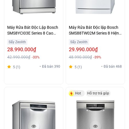
Máy Rửa Bát Độc Lập Bosch
Máy Rửa Bát Độc lập Bosch
SMS8YCI03E Series 8 Cao
SMS88TW02M Series 8 Hiện
Cấp Giá Ưu Đãi
Đại Giá Hấp Dẫn
Sấy Zeolith
Sấy Zeolith
28.990.000₫
29.990.000₫
42.990.000₫
48.990.000₫
-33%
-39%
Đã bán 390
Đã bán 468
5 (1)
5 (1)
Hot
Hỗ trợ trả góp