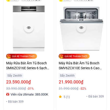
GIÁ RẺ THẢNH THƠI
GIÁ RẺ THẢNH THƠI
Máy Rửa Bát Âm Tủ Bosch
Máy Rửa Bát Âm Tủ Bosch
SMI6ZCS16E Series 6 Sạch
SMV6ZCX10E Series 6 Cao
Khô Giá Sốc
Cấp Giá Tốt
Sấy Zeolith
Sấy Zeolith
23.590.000₫
21.990.000₫
33.990.000₫
31.990.000₫
-31%
-32%
Viên rửa Utimate: 385.000K
Đã bán 309
5 (1)
Đã bán 309