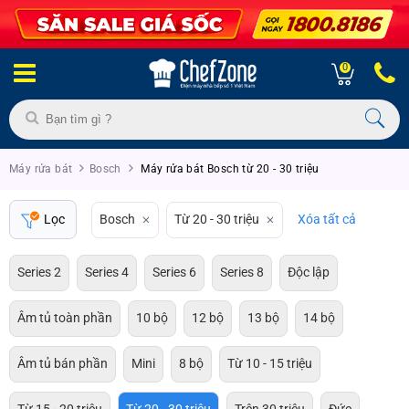
0
Máy rửa bát
Bosch
Máy rửa bát Bosch từ 20 - 30 triệu
Lọc
Bosch
Từ 20 - 30 triệu
Xóa tất cả
Series 2
Series 4
Series 6
Series 8
Độc lập
Âm tủ toàn phần
10 bộ
12 bộ
13 bộ
14 bộ
Âm tủ bán phần
Mini
8 bộ
Từ 10 - 15 triệu