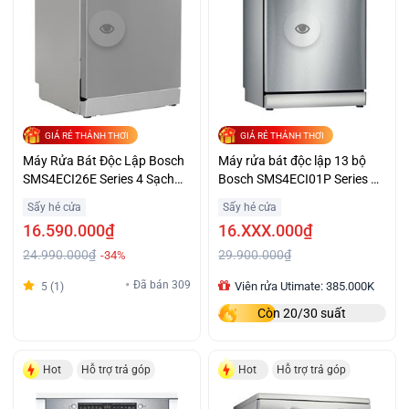
GIÁ RẺ THẢNH THƠI
GIÁ RẺ THẢNH THƠI
Máy Rửa Bát Độc Lập Bosch
Máy rửa bát độc lập 13 bộ
SMS4ECI26E Series 4 Sạch
Bosch SMS4ECI01P Series 4,
Khô Giá Ưu Đãi
sấy hé cửa cao cấp
Sấy hé cửa
Sấy hé cửa
16.590.000₫
16.XXX.000₫
24.990.000₫
29.900.000₫
-34%
Đã bán 309
Viên rửa Utimate: 385.000K
5 (1)
Còn 20/30 suất
Hot
Hỗ trợ trả góp
Hot
Hỗ trợ trả góp