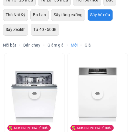
Từ 15 - 20 triệu
Từ 20 - 30 triệu
Trên 30 triệu
Đức
Thổ Nhĩ Kỳ
Ba Lan
Sấy tăng cường
Sấy hé cửa
Sấy Zeolith
Từ 40 - 50dB
Nổi bật
Bán chạy
Giảm giá
Mới
Giá
MUA ONLINE GIÁ RẺ QUÁ
MUA ONLINE GIÁ RẺ QUÁ