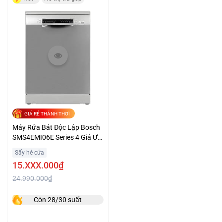
GIÁ RẺ THẢNH THƠI
Máy Rửa Bát Độc Lập Bosch
SMS4EMI06E Series 4 Giá Ưu
Đãi
Sấy hé cửa
15.XXX.000₫
24.990.000₫
Còn 28/30 suất