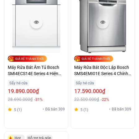
GIÁ RẺ THẢNH THƠI
GIÁ RẺ THẢNH THƠI
Máy Rửa Bát Âm Tủ Bosch
Máy Rửa Bát Độc Lập Bosch
SMI4ECS14E Series 4 Hiện
SMS4EMI01E Series 4 Chính
Đại Giá Sốc
Hãng Giá Tốt
Sấy hé cửa
Sấy hé cửa
19.890.000₫
17.590.000₫
28.690.000₫
22.500.000₫
-31%
-22%
Đã bán 309
Đã bán 309
5 (1)
5 (1)
Hot
Hỗ trợ trả góp