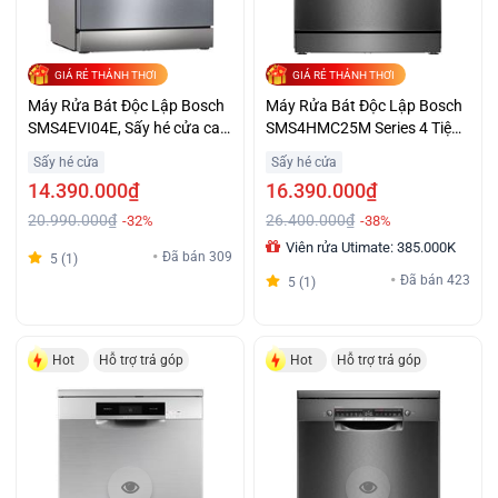
GIÁ RẺ THẢNH THƠI
GIÁ RẺ THẢNH THƠI
Máy Rửa Bát Độc Lập Bosch
Máy Rửa Bát Độc Lập Bosch
SMS4EVI04E, Sấy hé cửa cao
SMS4HMC25M Series 4 Tiện
cấp Series 4
Lợi Giá Ưu Đãi
Sấy hé cửa
Sấy hé cửa
14.390.000₫
16.390.000₫
20.990.000₫
26.400.000₫
-32%
-38%
Viên rửa Utimate: 385.000K
Đã bán 309
5 (1)
Đã bán 423
5 (1)
Hot
Hỗ trợ trả góp
Hot
Hỗ trợ trả góp