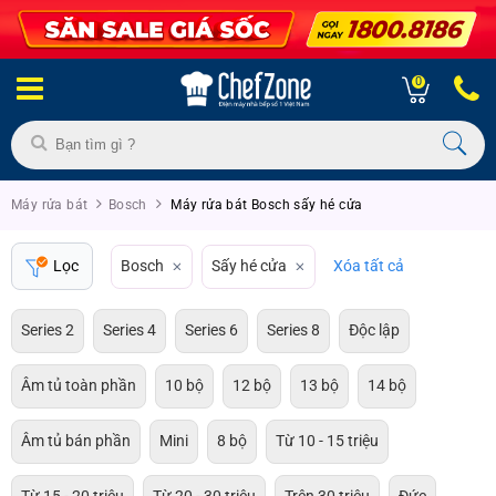
0
Máy rửa bát
Bosch
Máy rửa bát Bosch sấy hé cửa
Lọc
Bosch
Sấy hé cửa
Xóa tất cả
Series 2
Series 4
Series 6
Series 8
Độc lập
Âm tủ toàn phần
10 bộ
12 bộ
13 bộ
14 bộ
Âm tủ bán phần
Mini
8 bộ
Từ 10 - 15 triệu