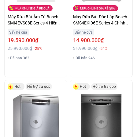
MUA ONLINE GIÁ RẺ QUÁ
MUA ONLINE GIÁ RẺ QUÁ
Máy Rửa Bát Âm Tủ Bosch
Máy Rửa Bát Độc Lập Bosch
SMI4EVS08E Series 4 Hiện
SMS4EKI06E Series 4 Chính
Đại Tiết Kiệm Giá Tốt
Hãng Giá Ưu Đãi
Sấy hé cửa
Sấy hé cửa
19.590.000₫
14.900.000₫
25.990.000₫
31.990.000₫
-25%
-54%
Đã bán 363
Đã bán 246
Hot
Hỗ trợ trả góp
Hot
Hỗ trợ trả góp