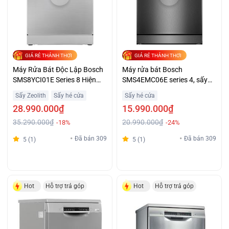
GIÁ RẺ THẢNH THƠI
GIÁ RẺ THẢNH THƠI
Máy Rửa Bát Độc Lập Bosch
Máy rửa bát Bosch
SMS8YCI01E Series 8 Hiện
SMS4EMC06E series 4, sấy
Đại Cao Cấp
hé cửa nhập khẩu Ba Lan
Sấy Zeolith
Sấy hé cửa
Sấy hé cửa
28.990.000₫
15.990.000₫
35.290.000₫
20.990.000₫
-18%
-24%
Đã bán 309
Đã bán 309
5 (1)
5 (1)
Hot
Hỗ trợ trả góp
Hot
Hỗ trợ trả góp