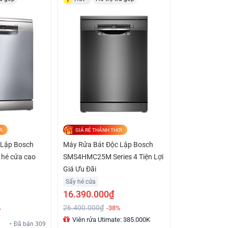
I
GIÁ RẺ THẢNH THƠI
 Lập Bosch
Máy Rửa Bát Độc Lập Bosch
 hé cửa cao
SMS4HMC25M Series 4 Tiện Lợi
Giá Ưu Đãi
Sấy hé cửa
16.390.000₫
26.400.000₫
%
-38%
Viên rửa Utimate: 385.000K
Đã bán 309