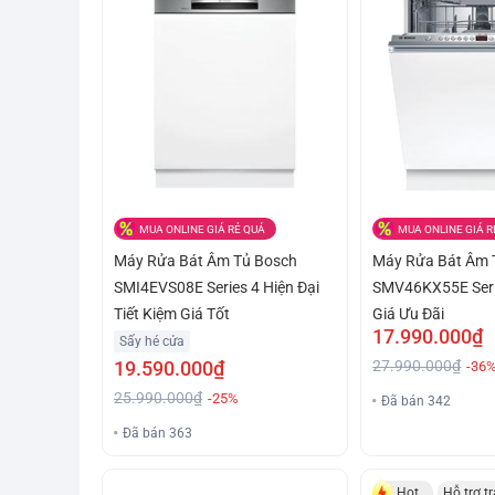
MUA ONLINE GIÁ RẺ QUÁ
MUA ONLINE GIÁ R
Máy Rửa Bát Âm Tủ Bosch
Máy Rửa Bát Âm 
SMI4EVS08E Series 4 Hiện Đại
SMV46KX55E Seri
Tiết Kiệm Giá Tốt
Giá Ưu Đãi
17.990.000₫
Sấy hé cửa
19.590.000₫
27.990.000₫
-36
25.990.000₫
-25%
Đã bán 342
Đã bán 363
Hot
Hỗ trợ t