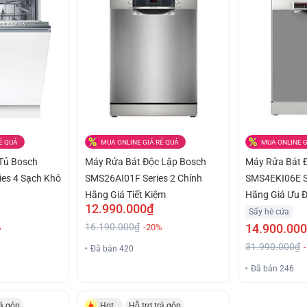
Ẻ QUÁ
MUA ONLINE GIÁ RẺ QUÁ
MUA ONLINE G
Tủ Bosch
Máy Rửa Bát Độc Lập Bosch
Máy Rửa Bát 
es 4 Sạch Khô
SMS26AI01F Series 2 Chính
SMS4EKI06E Se
Hãng Giá Tiết Kiệm
Hãng Giá Ưu Đ
12.990.000₫
Sấy hé cửa
16.190.000₫
14.900.00
%
-20%
31.990.000₫
Đã bán 420
Đã bán 246
rả góp
Hot
Hỗ trợ trả góp