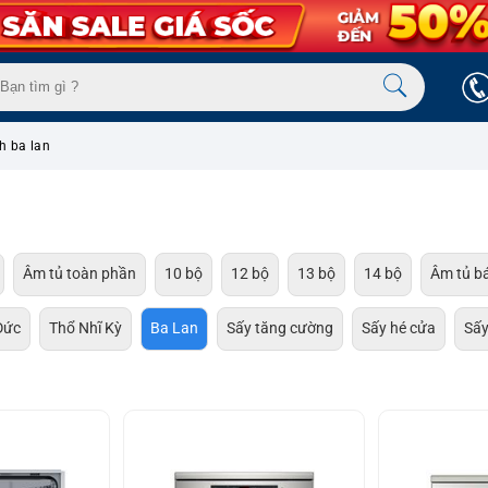
h ba lan
Âm tủ toàn phần
10 bộ
12 bộ
13 bộ
14 bộ
Âm tủ b
Đức
Thổ Nhĩ Kỳ
Ba Lan
Sấy tăng cường
Sấy hé cửa
Sấy