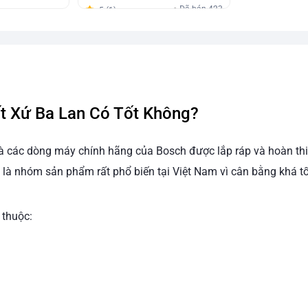
Đã bán 423
5 (1)
t Xứ Ba Lan Có Tốt Không?
à các dòng máy chính hãng của Bosch được lắp ráp và hoàn th
là nhóm sản phẩm rất phổ biến tại Việt Nam vì cân bằng khá tốt
 thuộc: