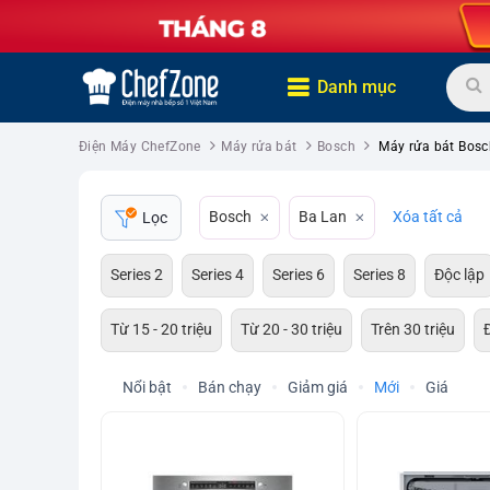
Danh mục
Điện Máy ChefZone
Máy rửa bát
Bosch
Máy rửa bát Bosc
Bosch
Ba Lan
Xóa tất cả
Lọc
Series 2
Series 4
Series 6
Series 8
Độc lập
Từ 15 - 20 triệu
Từ 20 - 30 triệu
Trên 30 triệu
Nổi bật
Bán chạy
Giảm giá
Mới
Giá