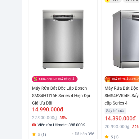
MUA ONLINE GIÁ RẺ QUÁ
GIÁ RẺ THẢNH THƠ
Máy Rửa Bát Độc Lập Bosch
Máy Rửa Bát Độc
SMS4HTI16E Series 4 Hiện Đại
SMS4EVI04E, Sấy
Giá Ưu Đãi
cấp Series 4
14.990.000₫
Sấy hé cửa
22.900.000₫
14.390.000₫
-35%
Viên rửa Utimate: 385.000K
20.990.000₫
-32
Đã bán 356
5 (1)
5 (1)