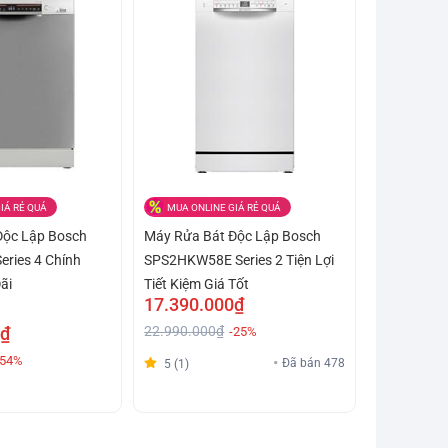
IÁ RẺ QUÁ
MUA ONLINE GIÁ RẺ QUÁ
Độc Lập Bosch
Máy Rửa Bát Độc Lập Bosch
ries 4 Chính
SPS2HKW58E Series 2 Tiện Lợi
ãi
Tiết Kiệm Giá Tốt
17.390.000₫
0₫
22.990.000₫
-25%
-54%
Đã bán 478
5 (1)