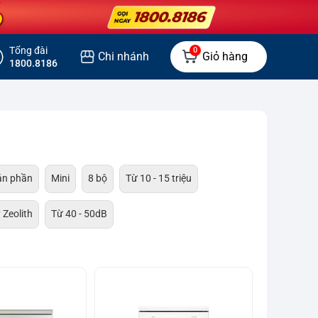
Tổng đài
0
Chi nhánh
Giỏ hàng
1800.8186
án phần
Mini
8 bộ
Từ 10 - 15 triệu
 Zeolith
Từ 40 - 50dB