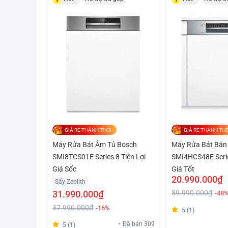
GIÁ RẺ THẢNH THƠI
GIÁ RẺ THẢNH THƠ
Máy Rửa Bát Âm Tủ Bosch
Máy Rửa Bát Bán
SMI8TCS01E Series 8 Tiện Lợi
SMI4HCS48E Serie
Giá Sốc
Giá Tốt
20.990.000₫
Sấy Zeolith
31.990.000₫
39.990.000₫
-48
37.990.000₫
-16%
5 (1)
Đã bán 309
5 (1)