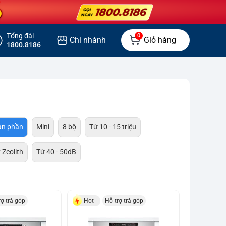
Tổng đài
0
Chi nhánh
Giỏ hàng
1800.8186
án phần
Mini
8 bộ
Từ 10 - 15 triệu
 Zeolith
Từ 40 - 50dB
rợ trả góp
Hot
Hỗ trợ trả góp