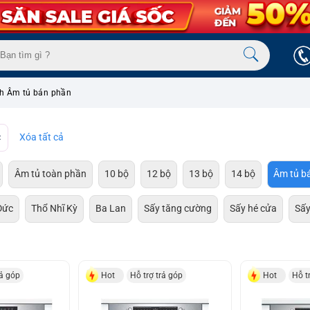
ch Âm tủ bán phần
Xóa tất cả
Âm tủ toàn phần
10 bộ
12 bộ
13 bộ
14 bộ
Âm tủ b
Đức
Thổ Nhĩ Kỳ
Ba Lan
Sấy tăng cường
Sấy hé cửa
Sấy
rả góp
Hot
Hỗ trợ trả góp
Hot
Hỗ t