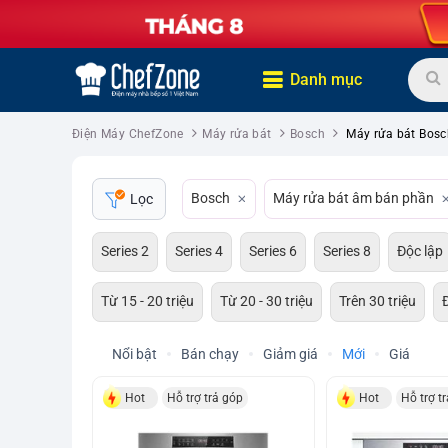
Danh mục
Điện Máy ChefZone
Máy rửa bát
Bosch
Máy rửa bát Bos
Bosch
Máy rửa bát âm bán phần
Lọc
Series 2
Series 4
Series 6
Series 8
Độc lập
Từ 15 - 20 triệu
Từ 20 - 30 triệu
Trên 30 triệu
Nổi bật
Bán chạy
Giảm giá
Mới
Giá
Hot
Hỗ trợ trả góp
Hot
Hỗ trợ t