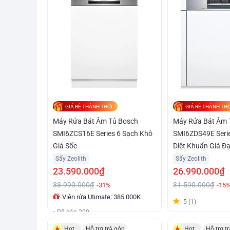
GIÁ RẺ THẢNH THƠI
GIÁ RẺ THẢNH THƠ
Máy Rửa Bát Âm Tủ Bosch
Máy Rửa Bát Âm 
SMI6ZCS16E Series 6 Sạch Khô
SMI6ZDS49E Serie
Giá Sốc
Diệt Khuẩn Giá Đạ
Sấy Zeolith
Sấy Zeolith
23.590.000₫
26.990.000₫
33.990.000₫
31.590.000₫
-31%
-15
Viên rửa Utimate: 385.000K
5 (1)
Đã bán 309
Hot
Hỗ trợ trả góp
Hot
Hỗ trợ t