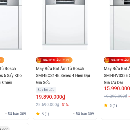
I
GIÁ RẺ THẢNH THƠI
GIÁ RẺ THẢNH
Tủ Bosch
Máy Rửa Bát Âm Tủ Bosch
Máy Rửa Bát 
s 6 Sấy Khô
SMI4ECS14E Series 4 Hiện Đại
SMI4HVS33E Se
i Chiến
Giá Sốc
Giá Ưu Đãi
15.990.00
Sấy hé cửa
19.890.000₫
19.290.000₫
28.690.000₫
%
-31%
5 (1)
Đã bán 309
Đã bán 309
5 (1)
rả góp