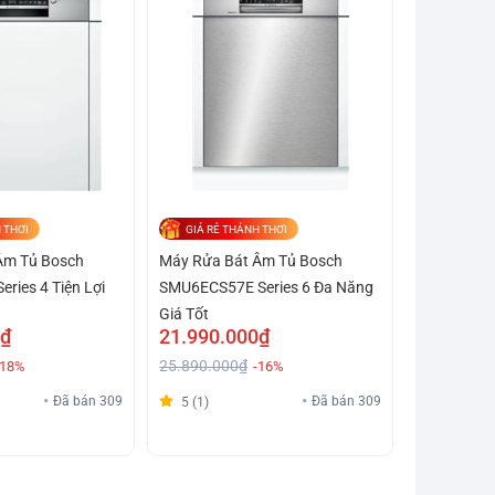
 THƠI
GIÁ RẺ THẢNH THƠI
Âm Tủ Bosch
Máy Rửa Bát Âm Tủ Bosch
ries 4 Tiện Lợi
SMU6ECS57E Series 6 Đa Năng
Giá Tốt
0₫
21.990.000₫
25.890.000₫
-18%
-16%
Đã bán 309
Đã bán 309
5 (1)