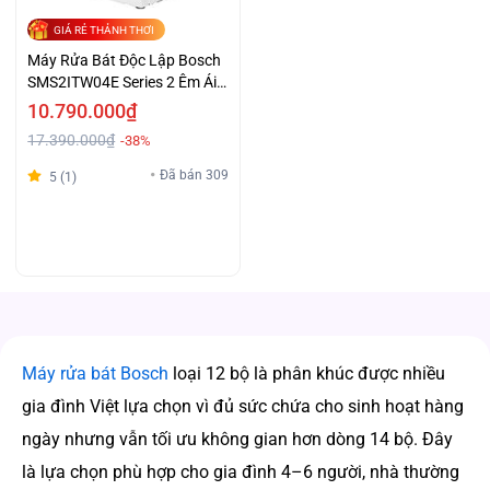
GIÁ RẺ THẢNH THƠI
Máy Rửa Bát Độc Lập Bosch
SMS2ITW04E Series 2 Êm Ái
Giá Tốt
10.790.000₫
17.390.000₫
-38%
Đã bán 309
5 (1)
Máy rửa bát Bosch
loại 12 bộ là phân khúc được nhiều
gia đình Việt lựa chọn vì đủ sức chứa cho sinh hoạt hàng
ngày nhưng vẫn tối ưu không gian hơn dòng 14 bộ. Đây
là lựa chọn phù hợp cho gia đình 4–6 người, nhà thường