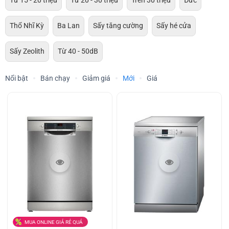
Từ 15 - 20 triệu
Từ 20 - 30 triệu
Trên 30 triệu
Đức
Thổ Nhĩ Kỳ
Ba Lan
Sấy tăng cường
Sấy hé cửa
Sấy Zeolith
Từ 40 - 50dB
Nổi bật
Bán chạy
Giảm giá
Mới
Giá
MUA ONLINE GIÁ RẺ QUÁ