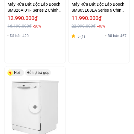
Máy Rửa Bát Độc Lập Bosch
Máy Rửa Bát Độc Lập Bosch
SMS26AI01F Series 2 Chính
SMS63L08EA Series 6 Chính
Hãng Giá Tiết Kiệm
Hãng Giá Tốt
12.990.000₫
11.990.000₫
16.190.000₫
22.990.000₫
-20%
-48%
Đã bán 420
Đã bán 467
5 (1)
Hot
Hỗ trợ trả góp