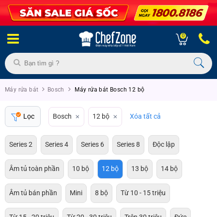
0
Máy rửa bát
Bosch
Máy rửa bát Bosch 12 bộ
Lọc
Bosch
12 bộ
Xóa tất cả
Series 2
Series 4
Series 6
Series 8
Độc lập
Âm tủ toàn phần
10 bộ
12 bộ
13 bộ
14 bộ
Âm tủ bán phần
Mini
8 bộ
Từ 10 - 15 triệu