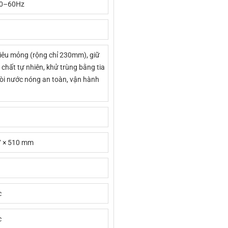
50–60Hz
siêu mỏng (rộng chỉ 230mm), giữ
 chất tự nhiên, khử trùng bằng tia
vòi nước nóng an toàn, vận hành
7 × 510 mm
c
c