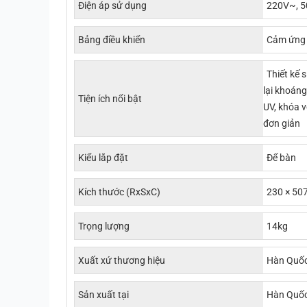
Điện áp sử dụng
220V~, 
Bảng điều khiển
Cảm ứng
Thiết kế 
lại khoáng
Tiện ích nổi bật
UV, khóa 
đơn giản
Kiểu lắp đặt
Để bàn
Kích thước (RxSxC)
230 × 50
Trọng lượng
14kg
Xuất xứ thương hiệu
Hàn Quố
Sản xuất tại
Hàn Quố