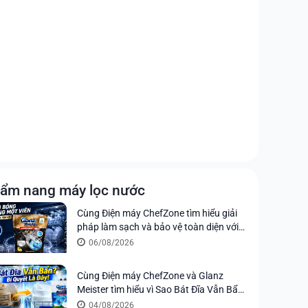
ẩm nang máy lọc nước
Cùng Điện máy ChefZone tìm hiểu giải
pháp làm sạch và bảo vệ toàn diện với
viên rửa chén Glanz Meister All in 1
06/08/2026
Ultimate
Cùng Điện máy ChefZone và Glanz
Meister tìm hiểu vì Sao Bát Đĩa Vẫn Bẩn
Sau Khi Rửa Máy? Bí Quyết Nằm Ở Viên
04/08/2026