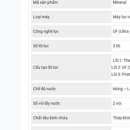
Mã sản phẩm
Mineral
Loại máy
Máy lọc 
Công nghệ lọc
UF (Ultra
Số lõi lọc
3 lõi
Lõi 1: Th
Cấu tạo lõi lọc
Lõi 2: UF (
Lõi 3: Pos
Chế độ nước
Nóng – L
Số vòi lấy nước
2 vòi
Chất liệu bình chứa
Thép khô