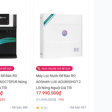
IÁ RẺ QUÁ
MUA ONLINE GIÁ RẺ QUÁ
 Để Bàn RO
Máy Lọc Nước Để Bàn RO
-AOC75PUR Nóng
AOSmith LUX-AOU800HOT 2
á Tốt
Lõi Nóng Nguội Giá Tốt
0₫
17.990.000₫
21.990.000₫
-23%
-19%
Đã bán 386
Đã bán 457
5 (1)