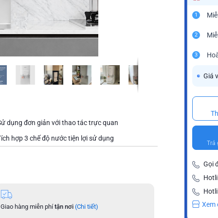
Miễ
1
Miễ
2
Hoà
3
Giá 
Th
Sử dụng đơn giản với thao tác trực quan
Tích hợp 3 chế độ nước tiện lợi sử dụng
Trả 
Gọi 
Hotl
Hotl
Xem 
Giao hàng miễn phí
tận nơi
(Chi tiết)