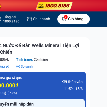
Tổng đài
0
Chi nhánh
Giỏ hàng
1800.8186
 Nước Để Bàn Wells Mineral Tiện Lợi
 Chiến
NERAL
Tình trạng:
Còn hàng
ông số
So sánh
ine giá rẻ quá
Kết thúc vào
90.000₫
11:59 | 15/8
000₫
(-57%)
uyến mãi hấp dẫn