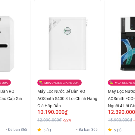
Ẻ QUÁ
MUA ONLINE GIÁ RẺ QUÁ
MUA ONLINE G
 Bàn RO
Máy Lọc Nước Để Bàn RO
Máy Lọc Nước
 Cao Cấp Giá
AOSmith S400 3 Lõi Chính Hãng
AOSmith ECO
Giá Hấp Dẫn
Nguội 4 Lõi Gi
10.190.000₫
12.390.00
12.990.000₫
15.990.000₫
%
-22%
Đã bán 365
Đã bán 365
5 (1)
5 (1)