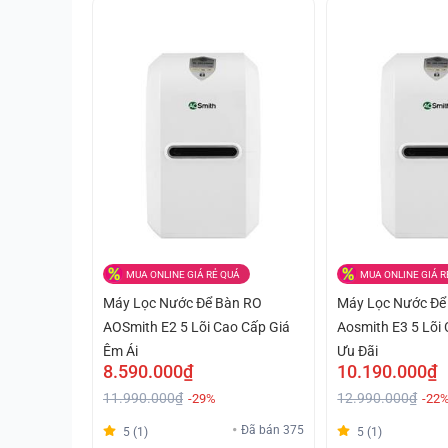
MUA ONLINE GIÁ RẺ QUÁ
MUA ONLINE GIÁ R
Máy Lọc Nước Để Bàn RO
Máy Lọc Nước Để
AOSmith E2 5 Lõi Cao Cấp Giá
Aosmith E3 5 Lõi
Êm Ái
Ưu Đãi
8.590.000₫
10.190.000₫
11.990.000₫
12.990.000₫
-29%
-22
Đã bán 375
5 (1)
5 (1)