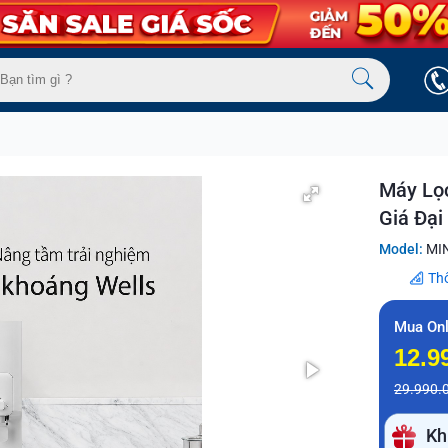
Máy Lọc
Giá Đại
Model:
MI
Th
Mua Onl
12.9
29.990.
Kh