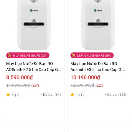
MUA ONLINE GIÁ RẺ QUÁ
MUA ONLINE GIÁ RẺ QUÁ
Máy Lọc Nước Để Bàn RO
Máy Lọc Nước Để Bàn RO
AOSmith E2 5 Lõi Cao Cấp Giá
Aosmith E3 5 Lõi Cao Cấp Giá
Êm Ái
Ưu Đãi
8.590.000₫
10.190.000₫
11.990.000₫
12.990.000₫
-29%
-22%
Đã bán 375
Đã bán 365
5 (1)
5 (1)