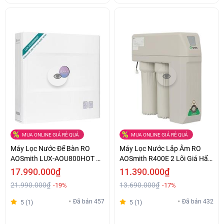
MUA ONLINE GIÁ RẺ QUÁ
MUA ONLINE GIÁ RẺ QUÁ
Máy Lọc Nước Để Bàn RO
Máy Lọc Nước Lắp Âm RO
AOSmith LUX-AOU800HOT 2
AOSmith R400E 2 Lõi Giá Hấp
Lõi Nóng Nguội Giá Tốt
Dẫn
17.990.000₫
11.390.000₫
21.990.000₫
13.690.000₫
-19%
-17%
Đã bán 457
Đã bán 432
5 (1)
5 (1)