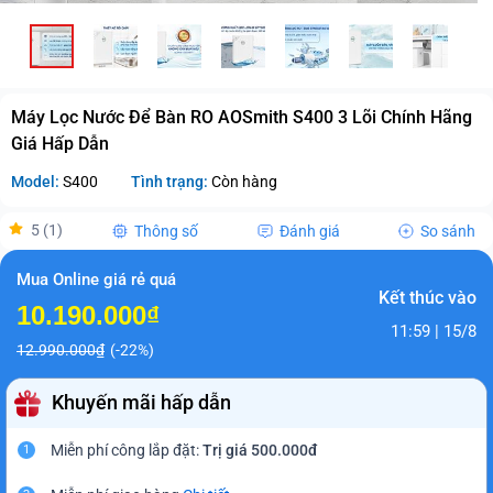
Máy Lọc Nước Để Bàn RO AOSmith S400 3 Lõi Chính Hãng
Giá Hấp Dẫn
Model:
S400
Tình trạng:
Còn hàng
5 (1)
Thông số
Đánh giá
So sánh
Mua Online giá rẻ quá
Kết thúc vào
10.190.000₫
11:59 | 15/8
12.990.000₫
(-22%)
Khuyến mãi hấp dẫn
Miễn phí công lắp đặt:
Trị giá 500.000đ
1