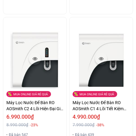
MUA ONLINE GIÁ RẺ QUÁ
MUA ONLINE GIÁ RẺ QUÁ
Máy Lọc Nước Để Bàn RO
Máy Lọc Nước Để Bàn RO
AOSmith C2 4 Lõi Hiện Đại Giá
AOSmith C1 4 Lõi Tiết Kiệm
Ưu Đãi
Giá Hấp Dẫn
6.990.000₫
4.990.000₫
8.990.000₫
7.990.000₫
-23%
-38%
Đã bán 547
Đã bán 439