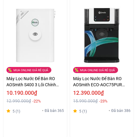
MUA ONLINE GIÁ RẺ QUÁ
MUA ONLINE GIÁ RẺ QUÁ
Máy Lọc Nước Để Bàn RO
Máy Lọc Nước Để Bàn RO
AOSmith S400 3 Lõi Chính
AOSmith ECO-AOC75PUR
Hãng Giá Hấp Dẫn
Nóng Nguội 4 Lõi Giá Tốt
10.190.000₫
12.390.000₫
12.990.000₫
15.990.000₫
-22%
-23%
Đã bán 365
Đã bán 386
5 (1)
5 (1)