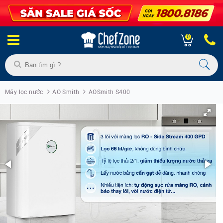
0
Máy lọc nước
AO Smith
AOSmith S400