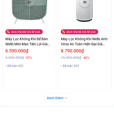
MUA ONLINE GIÁ RẺ QUÁ
MUA ONLINE GIÁ RẺ QUÁ
Máy Lọc Không Khí Để Bàn
Máy Lọc Không Khí Wells Anti
Wells Mini Max Tiện Lợi Giá
Virus An Toàn Hiện Đại Giá
Hấp Dẫn
Hấp Dẫn
6.590.000₫
8.790.000₫
9.590.000₫
15.990.000₫
-32%
-46%
Đã bán 432
Đã bán 329
Xem thêm