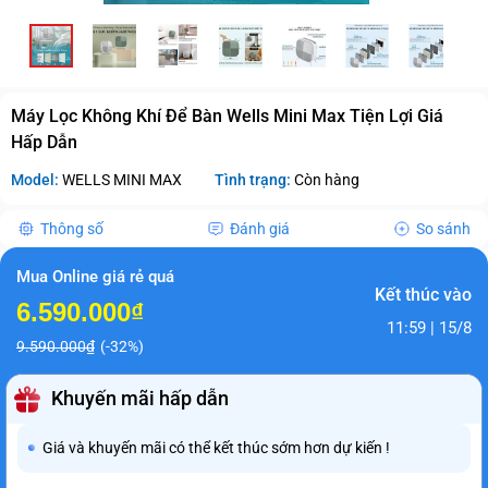
Máy Lọc Không Khí Để Bàn Wells Mini Max Tiện Lợi Giá
Hấp Dẫn
Model:
WELLS MINI MAX
Tình trạng:
Còn hàng
Thông số
Đánh giá
So sánh
Mua Online giá rẻ quá
Kết thúc vào
6.590.000₫
11:59 | 15/8
9.590.000₫
(-32%)
Khuyến mãi hấp dẫn
Giá và khuyến mãi có thể kết thúc sớm hơn dự kiến !