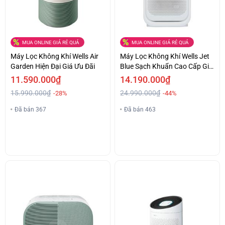
MUA ONLINE GIÁ RẺ QUÁ
MUA ONLINE GIÁ RẺ QUÁ
Máy Lọc Không Khí Wells Air
Máy Lọc Không Khí Wells Jet
Garden Hiện Đại Giá Ưu Đãi
Blue Sạch Khuẩn Cao Cấp Giá
Êm Ái
11.590.000₫
14.190.000₫
15.990.000₫
24.990.000₫
-28%
-44%
Đã bán 367
Đã bán 463