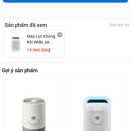
Sản phẩm đã xem
Xóa lịch sử
Máy Lọc Không
Khí Wells Jet
Blue Sạch
19.990.000₫
Khuẩn Cao Cấp
Giá Êm Ái
Gợi ý sản phẩm