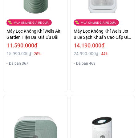
MUA ONLINE GIÁ RẺ QUÁ
MUA ONLINE GIÁ RẺ QUÁ
Máy Lọc Không Khí Wells Air
Máy Lọc Không Khí Wells Jet
Garden Hiện Đại Giá Ưu Đãi
Blue Sạch Khuẩn Cao Cấp Giá
Êm Ái
11.590.000₫
14.190.000₫
15.990.000₫
24.990.000₫
-28%
-44%
Đã bán 367
Đã bán 463