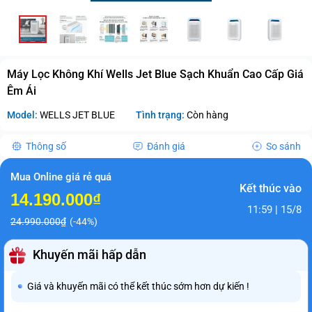
Máy Lọc Không Khí Wells Jet Blue Sạch Khuẩn Cao Cấp Giá
Êm Ái
Model:
WELLS JET BLUE
Tình trạng:
Còn hàng
Thông số
Đánh giá
So sánh
Mua Online giá rẻ quá
Kết thúc vào
14.190.000₫
11:59 | 15/8
24.990.000₫
(-44%)
Khuyến mãi hấp dẫn
Giá và khuyến mãi có thể kết thúc sớm hơn dự kiến !