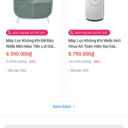
MUA ONLINE GIÁ RẺ QUÁ
MUA ONLINE GIÁ RẺ QUÁ
Máy Lọc Không Khí Để Bàn
Máy Lọc Không Khí Wells Anti
Wells Mini Max Tiện Lợi Giá
Virus An Toàn Hiện Đại Giá
Hấp Dẫn
Hấp Dẫn
6.590.000₫
8.790.000₫
9.590.000₫
15.990.000₫
-32%
-46%
Đã bán 432
Đã bán 329
Xem thêm