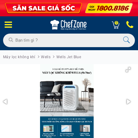
0
Máy lọc không khí
Wells
Wells Jet Blue