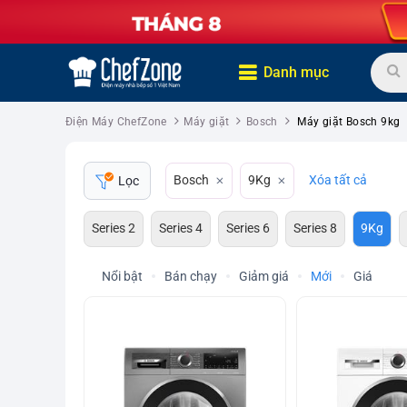
Danh mục
Điện Máy ChefZone
Máy giặt
Bosch
Máy giặt Bosch 9kg
Bosch
9Kg
Xóa tất cả
Lọc
Series 2
Series 4
Series 6
Series 8
9Kg
Nổi bật
Bán chạy
Giảm giá
Mới
Giá