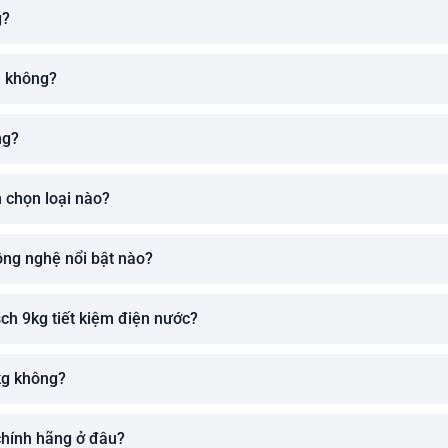
g?
h không?
ng?
 chọn loại nào?
ông nghệ nổi bật nào?
ch 9kg tiết kiệm điện nước?
kg không?
chính hãng ở đâu?