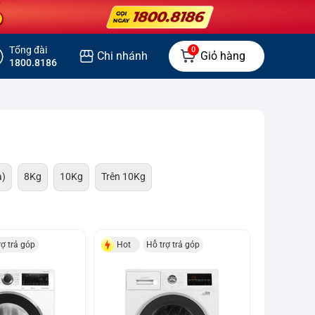
Tổng đài
0
Chi nhánh
Giỏ hàng
1800.8186
a)
8Kg
10Kg
Trên 10Kg
rợ trả góp
Hot
Hỗ trợ trả góp