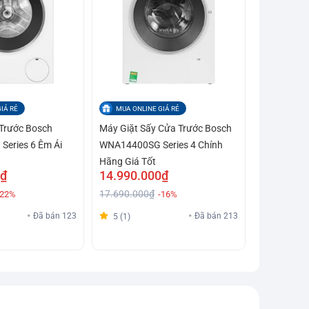
IÁ RẺ
MUA ONLINE GIÁ RẺ
Trước Bosch
Máy Giặt Sấy Cửa Trước Bosch
eries 6 Êm Ái
WNA14400SG Series 4 Chính
Hãng Giá Tốt
0₫
14.990.000₫
17.690.000₫
-22%
-16%
Đã bán 123
Đã bán 213
5 (1)