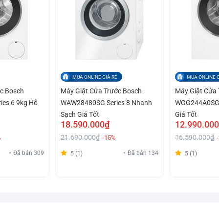
MUA ONLINE GIÁ RẺ
MUA ONLINE G
ớc Bosch
Máy Giặt Cửa Trước Bosch
Máy Giặt Cửa 
es 6 9kg Hỗ
WAW28480SG Series 8 Nhanh
WGG244A0SG S
Sạch Giá Tốt
Giá Tốt
18.590.000₫
12.990.00
21.690.000₫
16.590.000₫
%
-15%
Đã bán 309
Đã bán 134
5 (1)
5 (1)