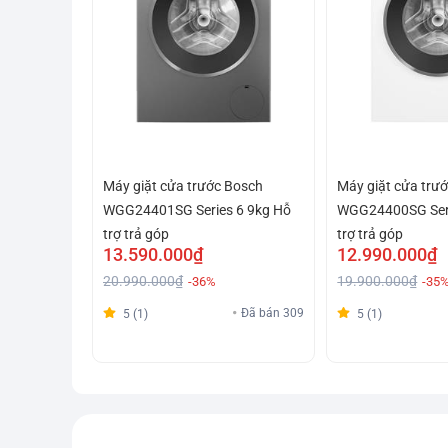
Máy giặt cửa trước Bosch
Máy giặt cửa trư
WGG24401SG Series 6 9kg Hỗ
WGG24400SG Seri
trợ trả góp
trợ trả góp
13.590.000₫
12.990.000₫
20.990.000₫
19.900.000₫
-36%
-35
Đã bán 309
5 (1)
5 (1)