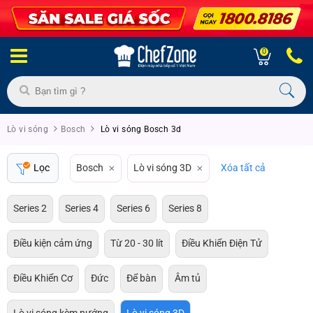
0
Lò vi sóng
Bosch
Lò vi sóng Bosch 3d
Lọc
Bosch
Lò vi sóng 3D
Xóa tất cả
Series 2
Series 4
Series 6
Series 8
Điều kiện cảm ứng
Từ 20 - 30 lít
Điều Khiển Điện Tử
Điều Khiển Cơ
Đức
Để bàn
Âm tủ