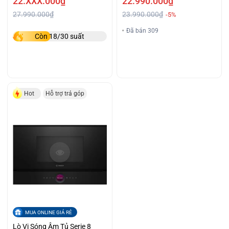
22.XXX.000₫
22.990.000₫
27.990.000₫
23.990.000₫
-5%
Đã bán 309
Còn 18/30 suất
Hot
Hỗ trợ trả góp
MUA ONLINE GIÁ RẺ
Lò Vi Sóng Âm Tủ Serie 8