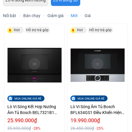
Lò vi sóng kèm nướng
Lò vi sóng 3D
Nổi bật
Bán chạy
Giảm giá
Mới
Giá
Hot
Hỗ trợ trả góp
Hot
Hỗ trợ trả góp
MUA ONLINE GIÁ RẺ
MUA ONLINE GIÁ RẺ
Lò Vi Sóng Kết Hợp Nướng
Lò Vi Sóng Âm Tủ Bosch
Âm Tủ Bosch BEL7321B1
BFL634GS1 Điều Khiển Hiện
Series 8 Điều Khiển Cảm Ứng
Đại Bằng Cảm Ứng Ưu Đãi
25.990.000₫
19.990.000₫
Giá Siêu Ưu Đãi
Tốt
35.690.000₫
26.450.000₫
-28%
-25%