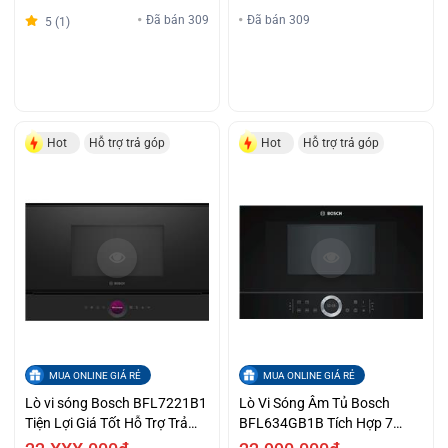
Đã bán 309
Đã bán 309
5 (1)
Hot
Hỗ trợ trả góp
Hot
Hỗ trợ trả góp
MUA ONLINE GIÁ RẺ
MUA ONLINE GIÁ RẺ
Lò vi sóng Bosch BFL7221B1
Lò Vi Sóng Âm Tủ Bosch
Tiện Lợi Giá Tốt Hỗ Trợ Trả
BFL634GB1B Tích Hợp 7
Góp
Công Thức Nấu Ưu Đãi Lớn