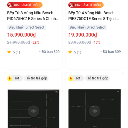
GIÁ GIẢM SIÊU SỐC
GIÁ GIẢM SIÊU SỐC
Bếp Từ 3 Vùng Nấu Bosch
Bếp Từ 4 Vùng Nấu Bosch
PID675HC1E Series 6 Chính
PIE875DC1E Series 8 Tiện Lợi
Hãng Giá Đại Chiến
Giá Sốc
Điều khiển Direct Select
Điều khiển Direct Select
15.990.000₫
19.990.000₫
21.990.000₫
23.950.000₫
-28%
-17%
Đã bán 309
Đã bán 309
5 (1)
5 (1)
Hot
Hỗ trợ trả góp
Hot
Hỗ trợ trả góp