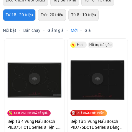
Điều khiển trượt Slider
Tây Ban Nha
Từ 10 - 15 triệu
Từ 15 - 20 triệu
Trên 20 triệu
Từ 5 - 10 triệu
Nổi bật
Bán chạy
Giảm giá
Mới
Giá
Hot
Hỗ trợ trả góp
MUA ONLINE GIÁ RẺ QUÁ
GIÁ GIẢM SIÊU SỐC
Bếp Từ 4 Vùng Nấu Bosch
Bếp Từ 3 Vùng Nấu Bosch
PIE875HC1E Series 8 Tiện Lợi
PID775DC1E Series 8 Đẳng