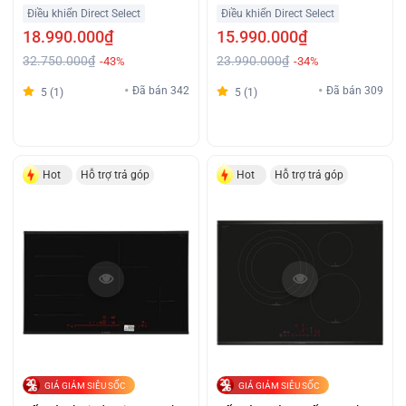
Giá Tốt
Cấp Giá Tiết Kiệm
Điều khiển Direct Select
Điều khiển Direct Select
18.990.000₫
15.990.000₫
32.750.000₫
23.990.000₫
-43%
-34%
Đã bán 342
Đã bán 309
5 (1)
5 (1)
Hot
Hỗ trợ trả góp
Hot
Hỗ trợ trả góp
GIÁ GIẢM SIÊU SỐC
GIÁ GIẢM SIÊU SỐC