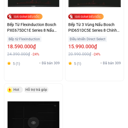
GIÁ GIẢM SIÊU SỐC
GIÁ GIẢM SIÊU SỐC
Bếp Từ Flexinduction Bosch
Bếp Từ 3 Vùng Nấu Bosch
PXE675DC1E Series 8 Nấu
PID651DC5E Series 8 Chính
Trọn Vị Giá Tốt
Hãng Tiết Kiệm
Bếp từ Flexinduction
Điều khiển Direct Select
18.590.000₫
15.990.000₫
24.390.000₫
20.990.000₫
-24%
-24%
Đã bán 309
Đã bán 309
5 (1)
5 (1)
Hot
Hỗ trợ trả góp