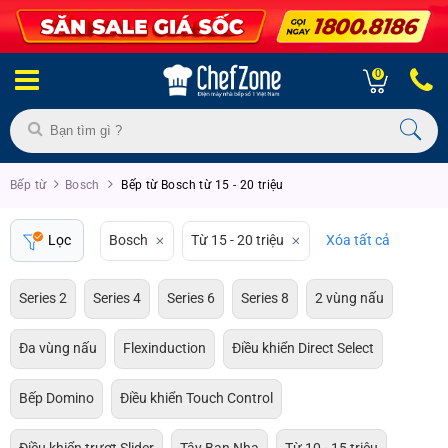
0
Bếp từ
Bosch
Bếp từ Bosch từ 15 - 20 triệu
Lọc
Bosch
Từ 15 - 20 triệu
Xóa tất cả
Series 2
Series 4
Series 6
Series 8
2 vùng nấu
Đa vùng nấu
Flexinduction
Điều khiển Direct Select
Bếp Domino
Điều khiển Touch Control