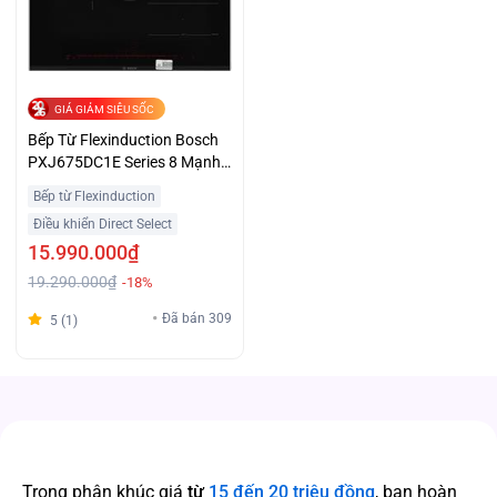
GIÁ GIẢM SIÊU SỐC
Bếp Từ Flexinduction Bosch
PXJ675DC1E Series 8 Mạnh
Mẽ Giá Ưu Đãi
Bếp từ Flexinduction
Điều khiển Direct Select
15.990.000₫
19.290.000₫
-18%
Đã bán 309
5 (1)
Trong phân khúc giá
từ
15 đến 20 triệu đồng
, bạn hoàn